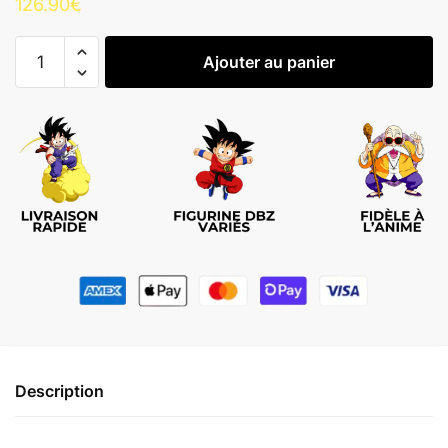
126.90
€
quantité
Ajouter au panier
de
Figurine
Gohan
Master
Stars
Piece
édition
Le
Fils
Dragon
Ball
Z
Description