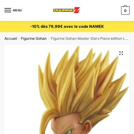
Skip
Skip
to
to
MENU
0
navigation
content
-10% dès 79,99€ avec le code NAMEK
Accueil
Figurine Gohan
Figurine Gohan Master Stars Piece édition Le Fils Dragon Ball Z
/
/
🔍